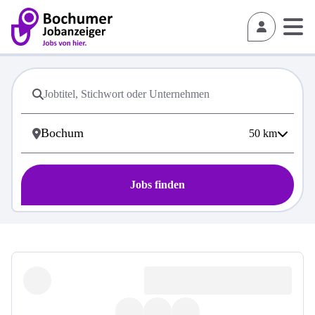
50
km
Jobs finden