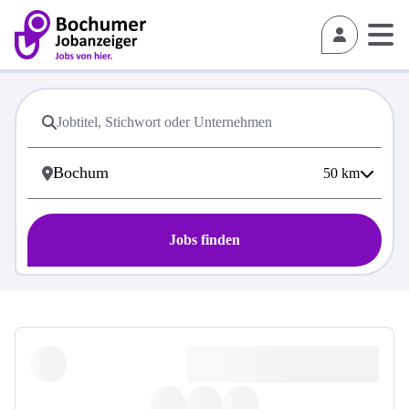
50
km
Jobs finden