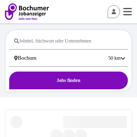
50
km
Jobs finden