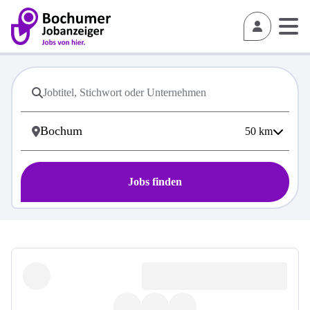
50
km
Jobs finden