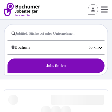
50
km
Jobs finden