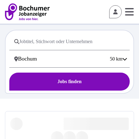
50
km
Jobs finden