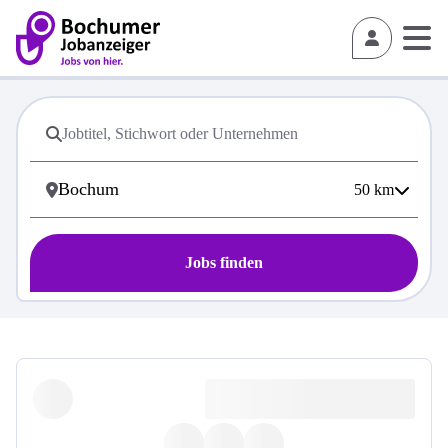
50
km
Jobs finden