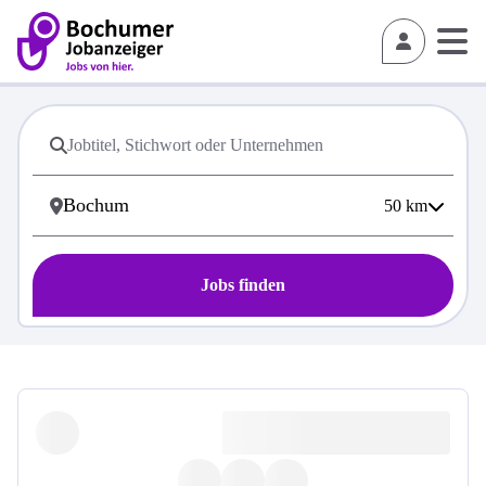
50
km
Jobs finden