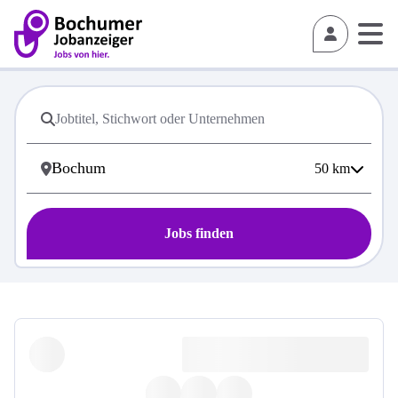
50
km
Jobs finden