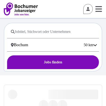
50
km
Jobs finden