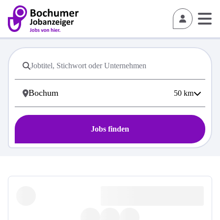
50
km
Jobs finden