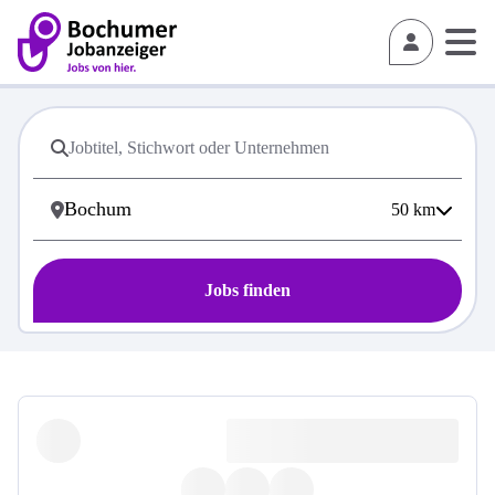
50
km
Jobs finden