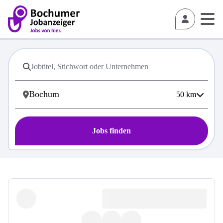
50
km
Jobs finden