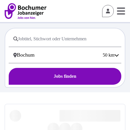
50
km
Jobs finden