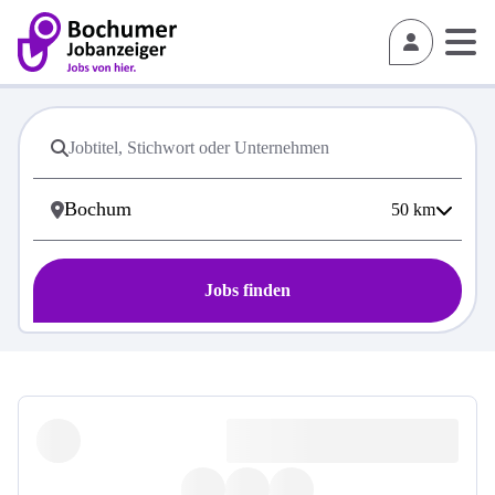
50
km
Jobs finden