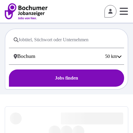
50
km
Jobs finden