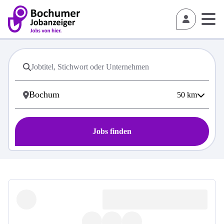
50
km
Jobs finden