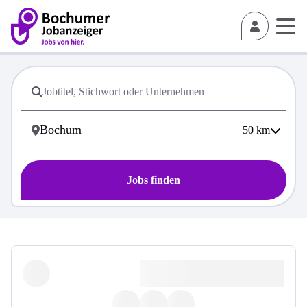
50
km
Jobs finden