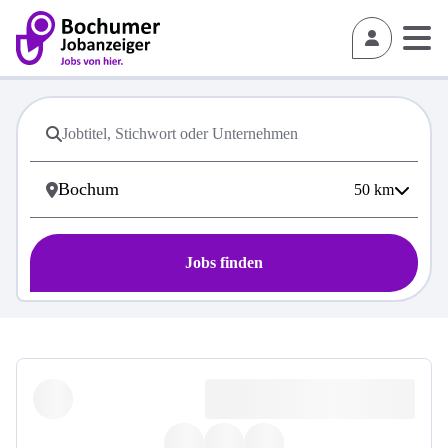
50
km
Jobs finden