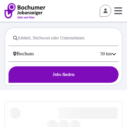
50
km
Jobs finden