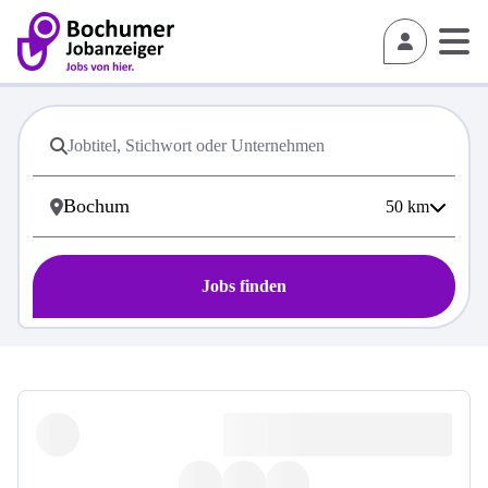
50
km
Jobs finden