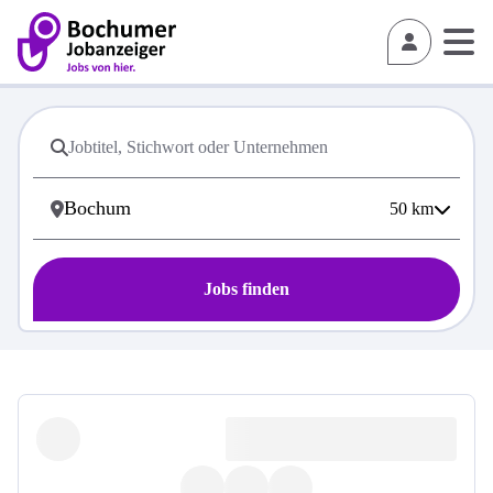
50
km
Jobs finden