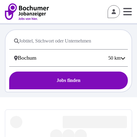
50
km
Jobs finden