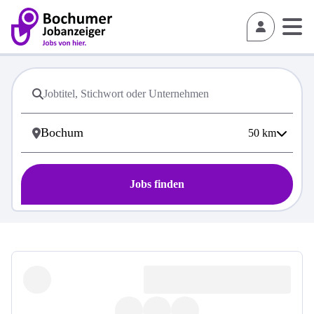
50
km
Jobs finden