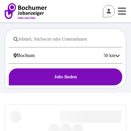
50
km
Jobs finden