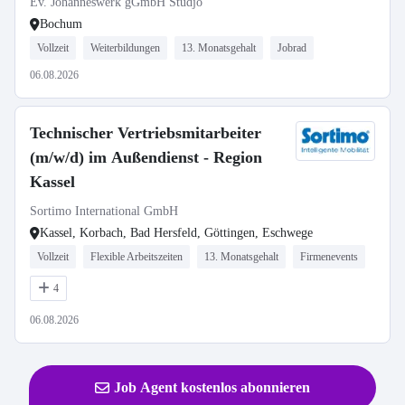
Ev. Johanneswerk gGmbH Studjo
Bochum
Vollzeit
Weiterbildungen
13. Monatsgehalt
Jobrad
06.08.2026
Technischer Vertriebsmitarbeiter
(m/w/d) im Außendienst - Region
Kassel
Sortimo International GmbH
Kassel, Korbach, Bad Hersfeld, Göttingen, Eschwege
Vollzeit
Flexible Arbeitszeiten
13. Monatsgehalt
Firmenevents
4
06.08.2026
Job Agent kostenlos abonnieren