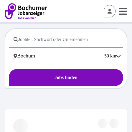
50
km
Jobs finden