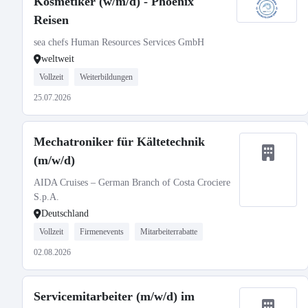
Kosmetiker (w/m/d) - Phoenix
Reisen
sea chefs Human Resources Services GmbH
weltweit
Vollzeit
Weiterbildungen
25.07.2026
Mechatroniker für Kältetechnik
(m/w/d)
AIDA Cruises – German Branch of Costa Crociere
S.p.A.
Deutschland
Vollzeit
Firmenevents
Mitarbeiterrabatte
02.08.2026
Servicemitarbeiter (m/w/d) im