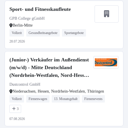
Sport- und Fitnesskaufleute
GPB College gGmbH
Berlin-Mitte
Vollzeit
Gesundheitsangebote
Sportangebote
28.07.2026
(Junior-) Verkäufer im Außendienst
(m/w/d) - Mitte Deutschland
(Nordrhein-Westfalen, Nord-Hessen,
Thüringen, Sachsen)
Dustcontrol GmbH
Niedersachsen, Hessen, Nordrhein-Westfalen, Thüringen
Vollzeit
Firmenwagen
13. Monatsgehalt
Firmenevents
3
07.08.2026