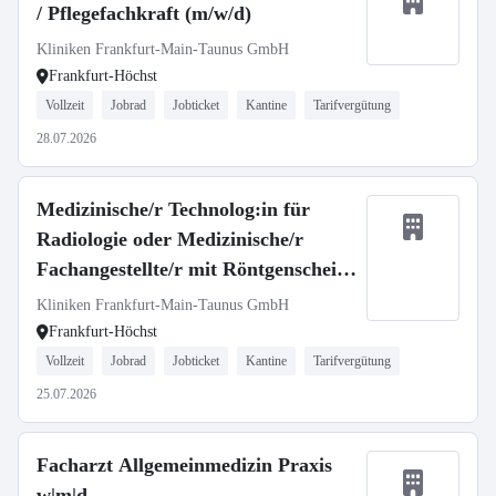
/ Pflegefachkraft (m/w/d)
Kliniken Frankfurt-Main-Taunus GmbH
Frankfurt-Höchst
Vollzeit
Jobrad
Jobticket
Kantine
Tarifvergütung
28.07.2026
Medizinische/r Technolog:in für
Radiologie oder Medizinische/r
Fachangestellte/r mit Röntgenschein
(m/w/d)
Kliniken Frankfurt-Main-Taunus GmbH
Frankfurt-Höchst
Vollzeit
Jobrad
Jobticket
Kantine
Tarifvergütung
25.07.2026
Facharzt Allgemeinmedizin Praxis
w|m|d