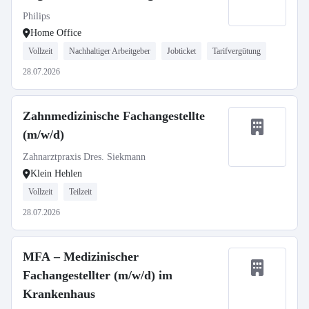
Anh.
Philips
Home Office
Vollzeit
Nachhaltiger Arbeitgeber
Jobticket
Tarifvergütung
28.07.2026
Zahnmedizinische Fachangestellte
(m/w/d)
Zahnarztpraxis Dres. Siekmann
Klein Hehlen
Vollzeit
Teilzeit
28.07.2026
MFA – Medizinischer
Fachangestellter (m/w/d) im
Krankenhaus