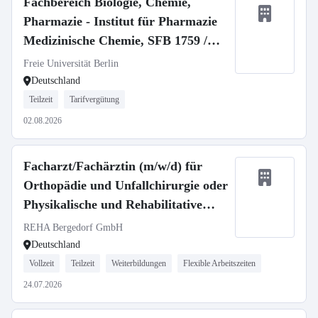
Fachbereich Biologie, Chemie,
Pharmazie - Institut für Pharmazie
Medizinische Chemie, SFB 1759 /
Medicinal Chemistry, SFB 1759
Freie Universität Berlin
Deutschland
Teilzeit
Tarifvergütung
02.08.2026
Facharzt/Fachärztin (m/w/d) für
Orthopädie und Unfallchirurgie oder
Physikalische und Rehabilitative
Medizin
REHA Bergedorf GmbH
Deutschland
Vollzeit
Teilzeit
Weiterbildungen
Flexible Arbeitszeiten
24.07.2026