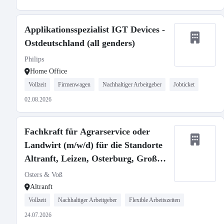
Applikationsspezialist IGT Devices -
Ostdeutschland (all genders)
Philips
Home Office
Vollzeit
Firmenwagen
Nachhaltiger Arbeitgeber
Jobticket
02.08.2026
Fachkraft für Agrarservice oder
Landwirt (m/w/d) für die Standorte
Altranft, Leizen, Osterburg, Groß
Gottschow
Osters & Voß
Altranft
Vollzeit
Nachhaltiger Arbeitgeber
Flexible Arbeitszeiten
24.07.2026