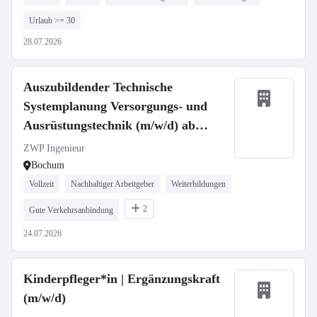
Urlaub >= 30
28.07.2026
Auszubildender Technische
Systemplanung Versorgungs- und
Ausrüstungstechnik (m/w/d) ab
01.08.2026
ZWP Ingenieur
Bochum
Vollzeit
Nachhaltiger Arbeitgeber
Weiterbildungen
2
Gute Verkehrsanbindung
24.07.2026
Kinderpfleger*in | Ergänzungskraft
(m/w/d)