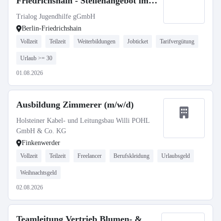
Friedrichshain - Stellenangebot im
Stellenmarkt Bildung
Trialog Jugendhilfe gGmbH
Berlin-Friedrichshain
Vollzeit
Teilzeit
Weiterbildungen
Jobticket
Tarifvergütung
Urlaub >= 30
01.08.2026
Ausbildung Zimmerer (m/w/d)
Holsteiner Kabel- und Leitungsbau Willi POHL
GmbH & Co. KG
Finkenwerder
Vollzeit
Teilzeit
Freelancer
Berufskleidung
Urlaubsgeld
Weihnachtsgeld
02.08.2026
Teamleitung Vertrieb Blumen- &