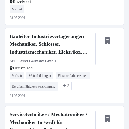
Kesselsdorf
Vollzeit
28.07.2026
Bauleiter Industrieverlagerungen -
Mechaniker, Schlosser,
Industriemechaniker, Elektriker,
Techniker m/w/d
SPIE Wind Germany GmbH
Deutschland
Vollzeit
Weiterbildungen
Flexible Arbeitszeiten
3
Berufsunfähigkeitsversicherung
24.07.2026
Servicetechniker / Mechatroniker /
Mechaniker (m/w/d) für