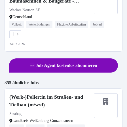
Baumaschinen & Baugeräte -
stationär oder mobil
Wacker Neuson SE
Deutschland
Vollzeit
Weiterbildungen
Flexible Arbeitszeiten
Jobrad
4
24.07.2026
Job Agent kostenlos abonnieren
355 ähnliche Jobs
(Werk-)Polier:in im Straßen- und
Tiefbau (m/w/d)
Strabag
Landkreis Weißenburg-Gunzenhausen