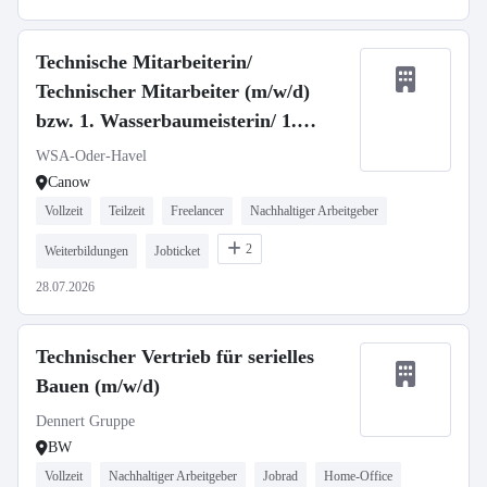
Technische Mitarbeiterin/
Technischer Mitarbeiter (m/w/d)
bzw. 1. Wasserbaumeisterin/ 1.
Wasserbaumeister (m/w/d)
WSA-Oder-Havel
Canow
Vollzeit
Teilzeit
Freelancer
Nachhaltiger Arbeitgeber
2
Weiterbildungen
Jobticket
28.07.2026
Technischer Vertrieb für serielles
Bauen (m/w/d)
Dennert Gruppe
BW
Vollzeit
Nachhaltiger Arbeitgeber
Jobrad
Home-Office