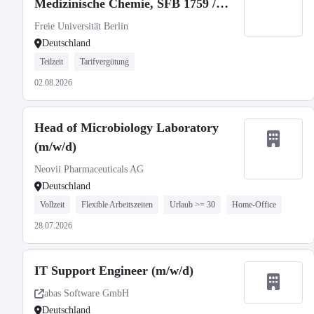
Medizinische Chemie, SFB 1759 /
Medicinal Chemistry, SFB 1759
Freie Universität Berlin
Deutschland
Teilzeit
Tarifvergütung
02.08.2026
Head of Microbiology Laboratory
(m/w/d)
Neovii Pharmaceuticals AG
Deutschland
Vollzeit
Flexible Arbeitszeiten
Urlaub >= 30
Home-Office
28.07.2026
IT Support Engineer (m/w/d)
abas Software GmbH
Deutschland