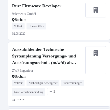
Rust Firmware Developer
9elements GmbH
Bochum
Vollzeit
Home-Office
02.08.2026
Auszubildender Technische
Systemplanung Versorgungs- und
Ausrüstungstechnik (m/w/d) ab
01.08.2026
ZWP Ingenieur
Bochum
Vollzeit
Nachhaltiger Arbeitgeber
Weiterbildungen
2
Gute Verkehrsanbindung
24.07.2026