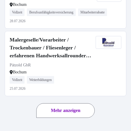
Bochum
Vollzeit
Berufsunfähigkeitsversicherung
Mitarbeiterrabatte
28.07.2026
Malergeselle/Vorarbeiter /
Trockenbauer / Fliesenleger /
erfahrenen Handwerksallrounder
(m/w/d)
Pätzold GbR
Bochum
Vollzeit
Weiterbildungen
25.07.2026
Mehr anzeigen