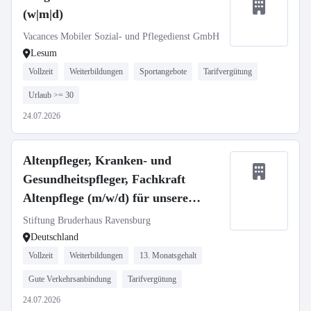
(w|m|d)
Vacances Mobiler Sozial- und Pflegedienst GmbH
Lesum
Vollzeit
Weiterbildungen
Sportangebote
Tarifvergütung
Urlaub >= 30
24.07.2026
Altenpfleger, Kranken- und
Gesundheitspfleger, Fachkraft
Altenpflege (m/w/d) für unsere
Häuser in Ravensburg und
Stiftung Bruderhaus Ravensburg
Oberhofen gesucht!
Deutschland
Vollzeit
Weiterbildungen
13. Monatsgehalt
Gute Verkehrsanbindung
Tarifvergütung
24.07.2026