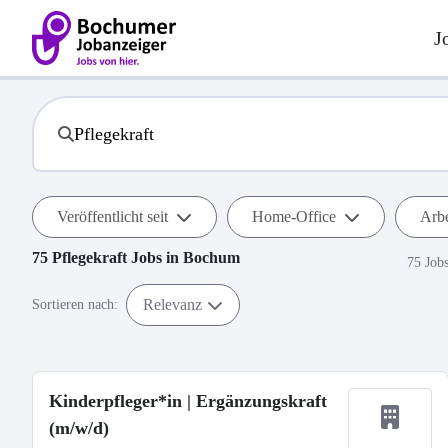
J
Veröffentlicht seit
Home-Office
Arbe
75
Pflegekraft
Jobs in
Bochum
75 Job
Relevanz
Sortieren nach:
Kinderpfleger*in | Ergänzungskraft
(m/w/d)