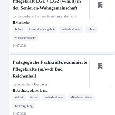
Pflegekraft LG1 + LG2 (w/m/d) in
der Senioren-Wohngemeinschaft
Caritasverband für den Kreis Gütersloh e. V.
Mastholte
Teilzeit
Gesundheitsangebote
Weiterbildungen
Jobrad
Mitarbeiterrabatte
24.07.2026
Pädagogische Fachkräfte/examinierte
Pflegekräfte (m/w/d) Bad
Reichenhall
Lebenshilfen Oberbayern
Berchtesgadener Land
Vollzeit
Teilzeit
Weiterbildungen
Mitarbeiterrabatte
Tarifvergütung
24.07.2026